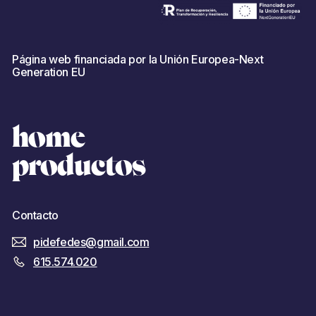
d
Página web financiada por la Unión Europea-Next
Generation EU
home
productos
Contacto
pidefedes@gmail.com
615.574.020