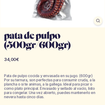
pata de pulpo
(500gr/600gr)
Precio
34,00€
habitual
Pata de pulpo cocida y envasada en su jugo. (600gr)
Por su ternura, son perfectas para consumir cruda, a la
plancha o si te animas, a la gallega. Ideal para picar o
como plato principal. Envasado y sellado al vacío, listo
para congelar. Una vez abierto, puedes mantenerlo en
nevera hasta cinco días.