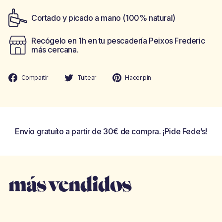
Cortado y picado a mano (100% natural)
Recógelo en 1h en tu pescadería Peixos Frederic
más cercana.
Compartir
Tuitear
Pinear
Compartir
Tuitear
Hacer pin
en
en
en
Facebook
Twitter
Pinterest
Envío gratuíto a partir de 30€ de compra. ¡Pide Fede’s!
más vendidos